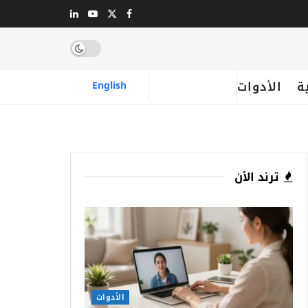
ة
الأدوات
English
ترند الٱن
الأدوات