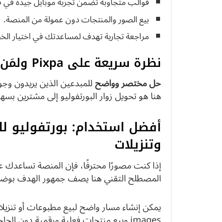
قوالب متجاوبة تضمن تجربة موبايل جيدة في 2025.
بيع الصور والمنتجات دون عمولة من المنصة.
مراجعة تجارية تهدف لمساعدتك في اختيار الخ
نظرة سريعة على Pixpa ولمَن تناسب في 2025
حل مختصر وواضح
للمبدعين الذين يريدون وجودً
هنا هو تحويل زوار البورتفوليو إلى مشترين بسهو
أفضل استخدام: بورتفوليو ل
وتنزيلات
إذا كنت مصورًا محترفًا، فإن المنصة تساعدك ع
المصطلح التقني هنا يصف جمهور الهدف بوضوح: tographers
images وبيع منتجات فعلية ورقمية دون الحاجة لمنصات منفصلة.