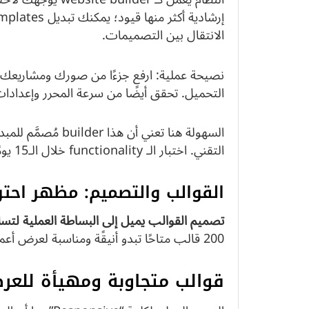
الانتقال بين التصميمات.
نصيحة عملية: ارفع جزءًا من صورك ومشاريعك ال
التحميل. تحقق أيضًا من سرعة المحرر وإعدادات SEO الأساسية ووظائف المتجر إن كنت تخطط للب
السهولة هنا تعني أن
التقني. اختبار الـ functionality خلال الـ15 يومًا يقلل المخاطرة قبل الاشتراك.
القوالب والتصميم: مظهر احت
تصميم القوالب يميل إلى البساطة العملية لتسل
200 قالب متاحًا تبدو أنيقًة ومناسبة لعرض أعمالك بسرعة.
قوالب متجاوبة ومهيأة للعر