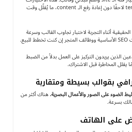
إرشادية أكثر منها قيود؛ يمكنك تبديل templates لاحقًا دون إعادة رفع الـ content، ما يُقلّل وقت
حقيقية أثناء التجربة لاختبار تجاوب القالب وسرعة
يع.
 هذا builder مُصمَّم للمبدعين الذين يريدون التركيز على العمل بدلاً من الضبط
رافي بقوالب بسيطة ومتقاربة
يط الضوء على الصور والأعمال البصرية.
هناك أكثر من
ض على الهاتف