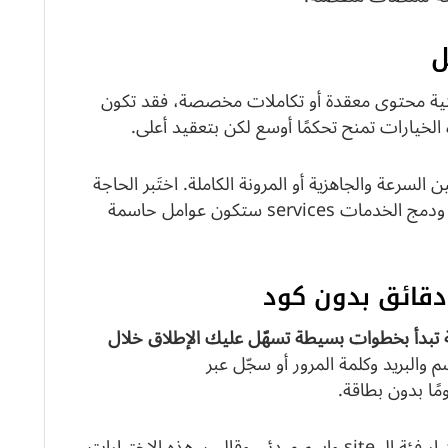
ل
 بنية محتوى معقدة أو تكاملات مخصصة، فقد تكون
لسرعة والجاهزية أو المرونة الكاملة. اختَبر الحاجة
جيدًا قبل الالتزام، فحجم المتجر وخيارات الدفع ودمج الخدمات services ستكون عوامل حاسمة
 دقائق بدون كود
ية تبدأ بخطوات بسيطة تسهّل عليك الإطلاق خلال
Star ثم أدخل الاسم والبريد وكلمة المرور أو سجّل عبر
النظام يعمل كـ website builder يوجّهك لاختيار فئة الـ site واسم مبدئي وقالب. هذه الاختيارات