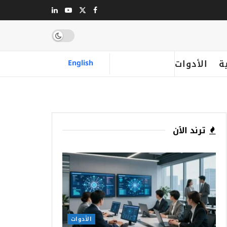
ة
الأدوات
English
ترند الٱن
الأدوات