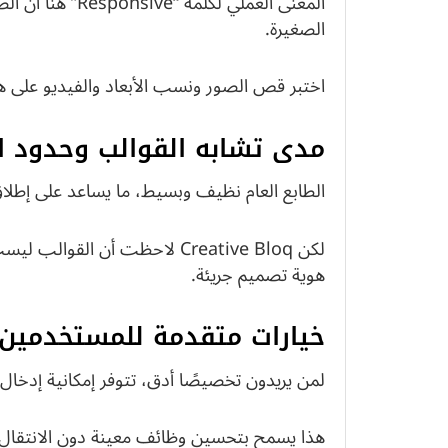
المعنى العملي لك
الصغيرة.
اختبر قص الصور ونسب الأبعاد والفيديو على 
مدى تشابه القوالب وحدود ا
الطابع العام نظيف وبسيط، ما يساعد على إطل
لكن Creative Bloq لاحظت أن ال
هوية تصميم جريئة.
خيارات متقدمة للمستخدمين: تعديل 
لمن يريدون تخصيصًا أدق، تتوفر إمكانية إدخال تعديلات HTML و
هذا يسمح بتحسين وظائف معينة دون الانتقال 