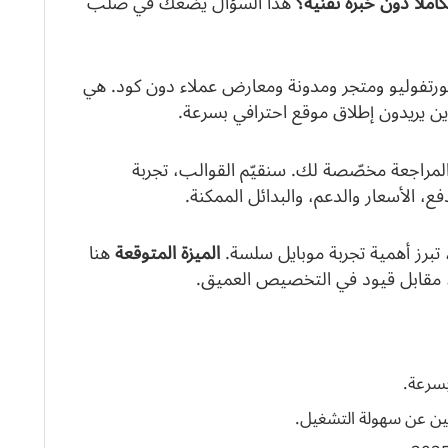
هذا السؤال يضعك في صلب
 All‑in‑One لبناء website وبورتفوليو ومتجر ومدونة ومعارض عملاء دون كود. هي
ن يريدون إطلاق موقع احترافي بسرعة.
صور، فهذه المراجعة مخصّصة لك. سنقيّم القوالب، تجربة
 تبرز أهمية تجربة موبايل سلسة.
الميزة المتوقعة
هنا
، مقابل قيود في التخصيص العميق.
ين عن سهولة التشغيل.