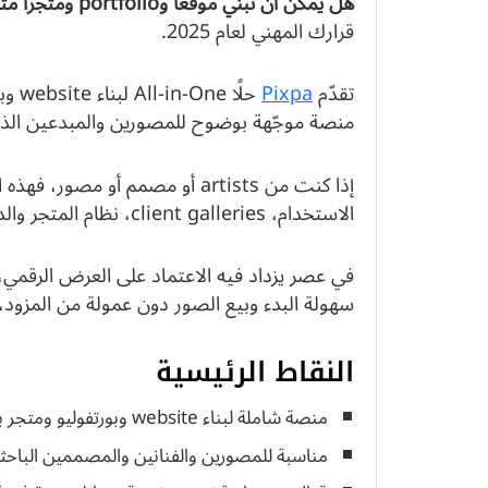
هل يمكن أن تبني موقعًا وportfolio ومتجرًا متكاملاً دون خبرة تقنية؟
قرارك المهني لعام 2025.
تقدّم
Pixpa
حلًا
منصة موجّهة بوضوح للمصورين والمبدعين الذي
إذا كنت من artists أو مصمم أو م
الاستخدام، client galleries، نظام المتجر والدفع، الأسعار والدعم، والبدائل الممكنة.
في عصر يزداد فيه الاعتماد على العرض الرقمي،
سهولة البدء وبيع الصور دون عمولة من المزود
النقاط الرئيسية
منصة شاملة لبناء website وبورتفوليو ومتجر بسرعة.
مناسبة للمصورين والفنانين والمصممين الباحث