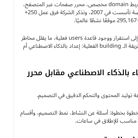
الحزمة عادة تشمل templates قابلة للتعديل، ربط domain مخصص، محرر صفحات عبر المتصفح،
وخيارات support تختلف حسب الخطة. المنصة تأسست في 2007، وتذكر الشركة فرق عمل 250+
هذه الأرقام مهمة للمشتري الأمريكي لأنها تشير إلى استقرار ووجود قاعدة users فعلية، ما يقلل مخاطر
التوقف المفاجئ. في القسم التالي ننتقل إلى طريقة الـ building الفعلية: إعداد بالذكاء الاصطناعي أم
بناء داخل Jimdo: إنشاء بالذكاء الاصطناعي مقابل محرر
عة توليد المحتوى والتحكم الدقيق في التصميم.
بع process خطوة بخطوة: أسئلة عن النشاط، نمط التصميم، وأقسام