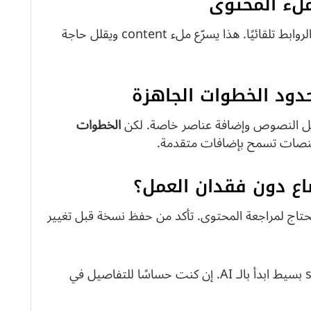
ربط الوسائط الاجتماعية يملأ الصور والوصف والروابط تلقائيًا. هذا يسرّع ملء content ويقلل حاجة
تعديل النصوص وإضافة عناصر خاصة. لكن
الخطوات
اع دون فقدان العمل؟
تحتاج لمراجعة المحتوى. تأكد من حفظ نسخة قبل تغيير
إن أردت أسرع طريقة لإطلاق site بسيط ابدأ بالـ AI. إن كنت حساسًا للتفاصيل في