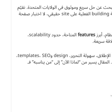
حث عن حل سريع وموثوق في الولايات المتحدة. نقيّم
ونفحص تجربة building الفعلية على site حقيقي، لا اختبار صفحة
ام، أبرز
features
المتاحة، حدود scalability،
اقة سريعة.
سنقدّم معايير قرار عملية لتقييم المنصة: سرعة الإطلاق، سهولة التحرير، design وtemplates، SEO،
. المقال يسير من “لماذا الآن” إلى “من يناسبه” فـ