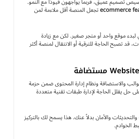
function متقدمة أو تخصيص تصميم عميق، فربما يواجهون قيودًا مع النمو.
ecommerce fe
تجعل المنصة أقل ملاءمة لمن
pla واضح: plan بسيط يكفي لبدء موقع واحد أو متجر صغير. لكن مع زيادة
، قد تصبح الحاجة للترقية أو الانتقال لمنصة أكثر
لقوالب والاستضافة ونظام إدارة المحتوى ضمن حزمة
ى حل يقلل الحاجة لإدارة طبقات تقنية متعددة
التحديثات والأمان بدلاً عنك. هذا يسمح لك بالتركيز
ط الخوادم.