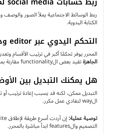
ربط حسابات social media لملء المحتوى
الكتابة اليدوية.
التحكم اليدوي عبر editor وحدود الخطوات الجاهزة
المحرر يوفر تحكمًا أكبر في ترتيب الأقسام و
الجاهزة
تقيد بعض الfunctionality مقارنة بمنصات تسمح بإضافات متقدمة.
هل يمكنك التبديل بين الأوض
التبديل ممكن، لكنه قد يسبب إعادة ترتيب أو 
الway لتفادي عمل مكرر.
توصية عملية:
التصميم والfeatures ابدأ مباشرة بالمحرر.