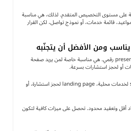
نة على مستوى التخصيص المتقدم. لذلك، هي مناسبة
اعيد، قائمة خدمات، أو نموذج تواصل، لكن القرار
هذه المنصة تعمل جيدًا كخيار سريع لإطلاق presence رقمي. هي مناسبة خاصة لمن يريد صفحة
portfolio لمستقل، site لخدمات محلية، landing page لحجز استشارة، أو
تقدم وقت إعداد أقل وتعقيد محدود. تحصل على ميزات كافية لتكون