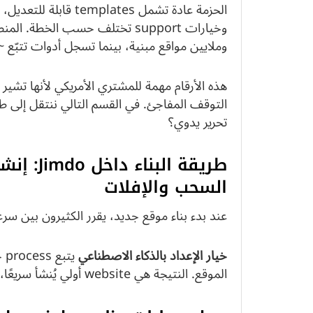
وملايين مواقع مبنية، بينما تسجل أدوات تتبّع ~295,167 موقعًا نشطًا عالميًا.
تحرير يدوي؟
طريقة ال
السحب والإفلات
عند بدء بناء موقع جديد، يقرر الكثيرون بين سر
خيار الإعداد بالذكاء الاصطناعي
يت
الموقع. النتيجة هي website أولي يُنشأ سريعًا، مناسب للإطلاق في ساعات.