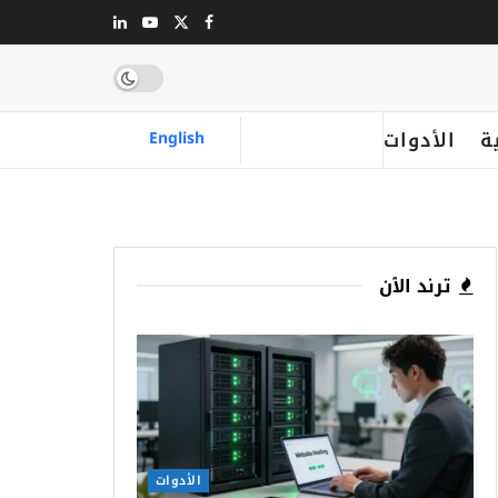
ة
الأدوات
English
ترند الٱن
الأدوات