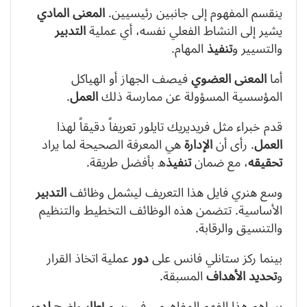
ينقسم المفهوم إلى جانبين رئيسيين.
المعنى المادي
يشير إلى النشاط الفعلي نفسه، أي عملية
التدبير
والتسيير و
تنفيذ
المهام.
أما
المعنى العضوي
فيصف الجهاز أو الهياكل
المؤسسية المسؤولة عن ممارسة ذلك
العمل
.
قدم خبراء مثل فريديريك تايلور تعريفاً دقيقاً لهذا
العمل
. رأى أن
الإدارة
هي المعرفة الصحيحة لما يراد
تحقيقه
، مع ضمان
تنفيذ
ه بأفضل طريقة.
وسع هنري فايل هذا التعريف ليشمل وظائف
التدبير
الأساسية. تتضمن هذه الوظائف التخطيط والتنظيم
والتنسيق والرقابة.
بينما ركز ستانلي فانس على
دور
عملية اتخاذ القرار
و
تحديد
الأهداف
المسبقة.
يساهم هذا الفهم المفاهيمي في رسم
إطار
واضح
لدور