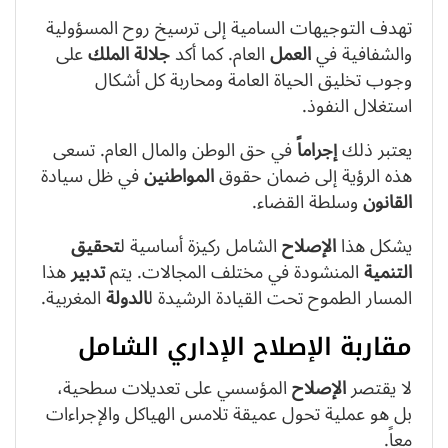
تهدف التوجيهات السامية إلى ترسيخ روح المسؤولية
والشفافية في
العمل
العام. كما أكد
جلالة الملك
على
وجوب تخليق الحياة العامة ومحاربة كل أشكال
استغلال النفوذ.
يعتبر ذلك
إجراماً
في حق الوطن والمال العام. تسعى
هذه الرؤية إلى ضمان حقوق
المواطنين
في ظل سيادة
القانون
وسلطة القضاء.
يشكل هذا
الإصلاح
الشامل ركيزة أساسية ل
تحقيق
التنمية
المنشودة في مختلف المجالات. يتم
تدبير
هذا
المسار الطموح تحت القيادة الرشيدة ل
الدولة
المغربية.
مقاربة الإصلاح الإداري الشامل
لا يقتصر
الإصلاح
المؤسسي على تعديلات سطحية،
بل هو عملية تحول عميقة تلامس الهياكل والإجراءات
معاً.