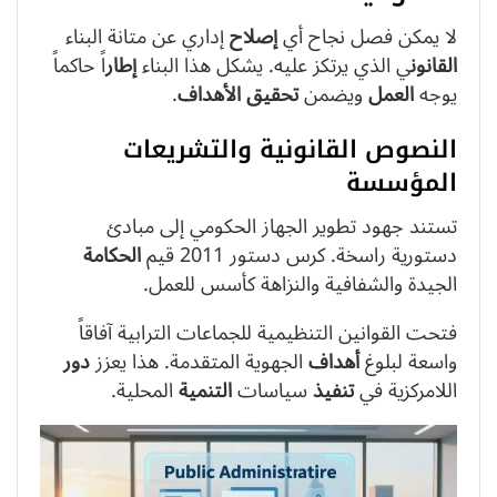
لا يمكن فصل نجاح أي
إصلاح
إداري عن متانة البناء
القانون
ي الذي يرتكز عليه. يشكل هذا البناء
إطار
اً حاكماً
يوجه
العمل
ويضمن
تحقيق
الأهداف
.
النصوص القانونية والتشريعات
المؤسسة
تستند جهود تطوير الجهاز الحكومي إلى مبادئ
دستورية راسخة. كرس دستور 2011 قيم
الحكامة
الجيدة والشفافية والنزاهة كأسس للعمل.
فتحت القوانين التنظيمية للجماعات الترابية آفاقاً
واسعة لبلوغ
أهداف
الجهوية المتقدمة. هذا يعزز
دور
اللامركزية في
تنفيذ
سياسات
التنمية
المحلية.