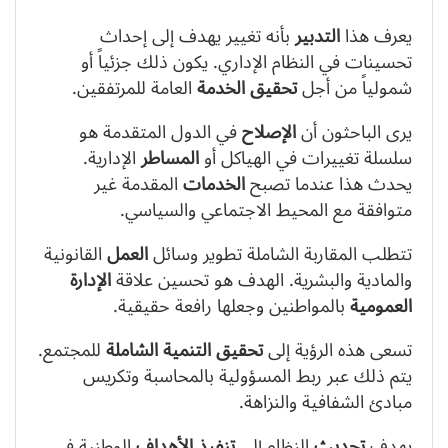
يعرف هذا
التدبير
بأنه تغيير يهدف إلى إحداث
تحسينات في النظام الإداري. يكون ذلك جزئياً أو
شمولياً من أجل
تحقيق
الخدمة
العامة للمرتفقين.
يرى الباحثون أن
الإصلاح
في الدول المتقدمة هو
سلسلة تغييرات في الهياكل أو
المساطر
الإدارية.
يحدث هذا عندما تصبح
الخدمات
المقدمة غير
متوافقة مع المحيط الاجتماعي والسياسي.
تتطلب المقاربة الشاملة تطوير وسائل
العمل
القانونية
والمادية والبشرية. الهدف هو تحسين علاقة
الإدارة
العمومية
بالمواطنين وجعلها رافعة حقيقية.
تسعى هذه الرؤية إلى
تحقيق
التنمية الشاملة
للمجتمع.
يتم ذلك عبر ربط المسؤولية بالمحاسبة وتكريس
مبادئ الشفافية والنزاهة.
يهدف
تحديث
النظام إلى
تنفيذ
الأهداف
الوطنية في