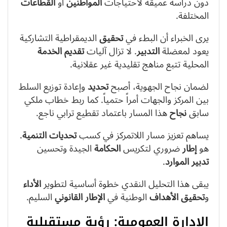
دون دراسة عميقة لاحتياجات
المواطنين
أو
القطاعات
المختلفة.
يرى الخبراء أن البطء في
تحقيق
الديمقراطية التشاركية
يعود لمعضلة
التدبير
. لا تزال آليات
تقديم
الخدمة
المحلية تتبع مناهج تقليدية غير عقلانية.
لضمان نجاح الجهوية، أصبح
تحديد
وإعادة توزيع السلط
بين المركز والجهات أمراً حتمياً. كما ربط خطاب ملكي
سابق
نجاح
هذا المسار باعتماد تقطيع ترابي ناجع.
يساهم تعزيز مسار اللاتمركز في كسب
تحديات
التنمية
.
هو
إطار
ضروري لتكريس
الحكامة
الجيدة وتحسين
تدبير
الموارد
.
يبقى هذا التحليل النقدي خطوة أساسية لتطوير
الأداء
و
تحقيق
الأهداف
الوطنية في
الإطار
القانوني
السليم.
الإدارة العمومية: رؤية مستقبلية