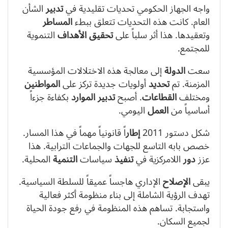
واجه الجهاز الحكومي تحديات تقليدية في
تدبير
الشأن
العام. كانت هذه التحديات تتعلق ببطء
المساطر
وتعقيدها. هذا أثر سلباً على
تحقيق
الأهداف
التنموية
للمجتمع.
سعت
الدولة
إلى معالجة هذه الاختلالات المؤسسية
المزمنة. تم
تحديد
أولويات جديدة تركز على
المواطنين
ومختلف
القطاعات
. أصبح
تدبير
الموارد
بكفاءة جزءاً
أساسياً من
العمل
اليومي.
شكل دستور 2011
إطار
اً قانونياً مهماً في هذا المسار.
خصص بابه التاسع للجهات والجماعات الترابية. هذا
عزز
دور
اللامركزية في
تنفيذ
سياسات
التنمية
المحلية.
يبقى
الإصلاح
الإداري هاجساً عميقاً للسلطة السياسية.
تهدف الرؤية الشاملة إلى بناء منظومة أكثر فعالية
واستجابة. تساهم هذه المنظومة في رفع جودة الحياة
لجميع السكان.