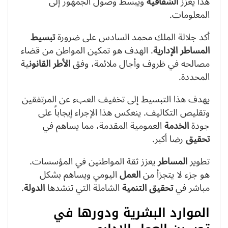
هذا يعزز
الشفافية
ويبسط وصول الجمهور إلى
المعلومات.
أكد جلالة الملك محمد السادس على ضرورة
تبسيط
المساطر الإدارية
. الهدف هو تمكين المواطن من قضاء
مصالحه في ظروف وأجال ملائمة، وفق
الأطر
القانون
ية
المحددة.
يهدف هذا التبسيط إلى تخفيف العبء عن المرتفقين
وتقليص التكاليف. ينعكس هذا الإجراء إيجاباً على
جودة
الخدمة
العمومية المقدمة، مما يساهم في
تحقيق
رضا أكبر.
تطوير
المساطر
يعزز ثقة المواطنين في المؤسسات.
هو جزء لا يتجزأ من
العمل
اليومي ويساهم بشكل
مباشر في
تحقيق
التنمية
الشاملة التي تنشدها
الدولة
.
الموارد البشرية ودورها في