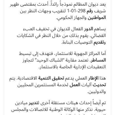
يعد ديوان المظالم نموذجاً رائداً. أحدث بمقتضى ظهير
شريف
رقم
298-01-1 لتقريب وجهات النظر بين
المواطنين
والجهاز الحكومي.
يساهم
الدور
الفعال للديوان في تخفيف العبء
القضائي. يقوم بذلك من خلال النظر في الشكايات
و
تقديم
التوصيات البناءة.
أما المراكز الجهوية للاستثمار، فتهدف إلى تبسيط
المساطر
. تعتمد مقاربة “الشباك الوحيد” لتجاوز
التعقيدات الإدارية الخاصة بالاستثمار.
هذا
الإطار
العملي يدعم
تحقيق
التنمية
الاقتصادية. يتم
تحديث
آليات
العمل
لخدمة المستثمرين المحليين
والدوليين.
تم أيضاً إحداث هيئات مستقلة أخرى ل
تدبير
ميادين
حيوية. نذكر منها الوكالة الوطنية للاتصالات والمجلس