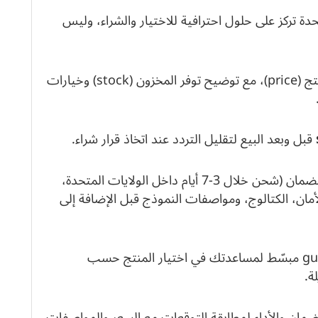
 تركز على حلول احترافية للاختيار والشراء، وليس
وأسعار المنتج (price)، مع توضيح توفر المخزون (stock) وخيارات
قبل وبعد البيع لتقليل التردد عند اتخاذ قرار شراء.
سننظّم التفاصيل عبر أقسام واضحة: الشحن والضمان (شحن خلال 3-7 أيام داخل الولايات المتحدة،
لال 15 يومًا)، الأداء والأمان، الكتالوج، ومواصفات النموذج قبل الإضافة إلى
نعرض مراجعات حقيقية (reviews) ونقدّم guide مبسّط لمساعدتك في اختيار المنتج حسب
ة.
ضمان والأداء لمطابقة التوقعات مع السعر والمواصفات