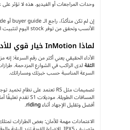
وحدات المراجعات أو الفيديو. هذه لا تؤثر على ع
الأنسب وتحقق من توفر stock اليوم لتثبيت الـ price.
لماذا InMotion خيار قوي للأداء والأمان أثناء الركوب
الأداء الحقيقي يعني أكثر من رقم السرعة: إنه مز
الثقة
لدى الراكب في الشوارع المزدحمة. طرازات م
السرعة المناسبة حسب خبرتك ومساراتك.
تصميمات مثل RS تعتمد على نظام 
أفضل وتقليل الإجهاد أثناء
riding
.
الاعتمادات مهمة للأمان: بعض الطرازات تمتل
وتصنيف IPX5. الإضاءة القوية تزيد الرؤية