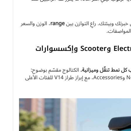
range
، الوزن والسعر
المواصفات.
المنتجات المتاحة: Electric Unicycle وScooter وإكسسوارات
كل نمط تنقّل وميزانية.
الكتالوج مقسّم بوضوح:
فئات E‑Unicycle وE‑Scooter وNew arrivals وAccessories، مع إبراز طراز V14 للفئات الأعلى