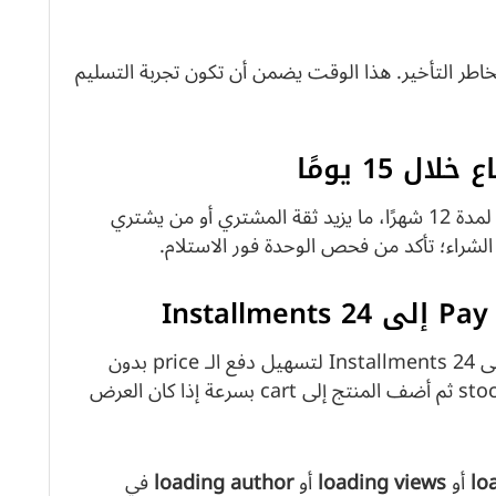
اطر التأخير. هذا الوقت يضمن أن تكون تجربة التسليم
لمدة 12 شهرًا، ما يزيد ثقة المشتري أو من يشتري
تتضمن الخيارات المالية تقسيط Pay in 4 وحتى 24 Installments لتسهيل دفع الـ price بدون
التضحية بالمواصفات. قبل الدفع، تحقق من stock ثم أضف المنتج إلى cart بسرعة إذا كان العرض
lo
أو
loading views
أو
loading author
في