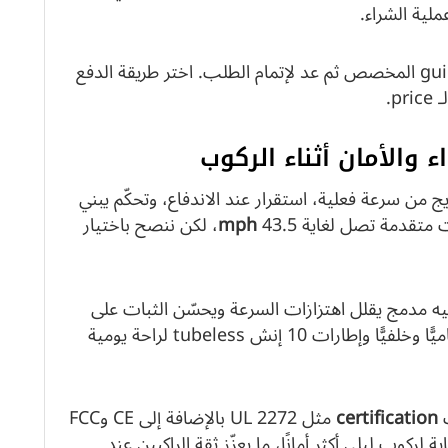
ملية الشراء.
إن لم تكن متأكدًا، راجع الـ buyer guide أو guide المخصص ثم عد لإتمام الطلب. اختر طريقة الدفع
يج من سرعة فعلية، استقرار عند الاندفاع، وتحكّم يبني
تقدمة تصل لغاية 43.5
mph
، لكن ننصح باختيار
تخميد توجيه مدمج يقلل اهتزازات السرعة ويحسّن الثبات على
المسافات الطويلة. موديلات S1 تقدم تعليقًا أماميًّا وخلفيًّا وإطارات 10 إنش tubeless لراحة يومية
ك
certification
مثل UL 2272 بالإضافة إلى CE وFCC
 والوقاية لركوب ليلي أكثر أمانًا، ما يعزّز ثقة الراكبين عند