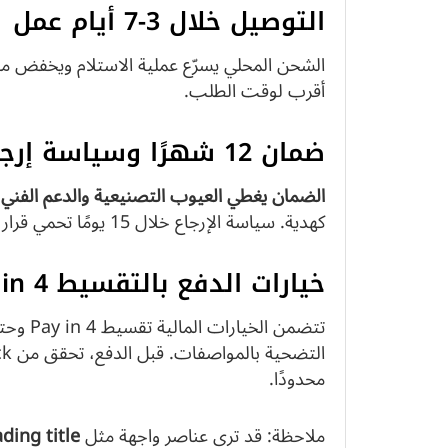
التوصيل خلال 3-7 أيام عمل
الشحن المحلي يسرّع عملية الاستلام ويخفض مخ
أقرب لوقت الطلب.
ضمان 12 شهرًا وسياسة إرجاع خلال 15 يومًا
الضمان يغطي العيوب التصنيعية والدعم الفني
كهدية. سياسة الإرجاع خلال 15 يومًا تحمي قرار الشراء؛ تأكد من فحص الوحدة فور الاستلام.
خيارات الدفع بالتقسيط Pay in 4 إلى 24 Installments
محدودًا.
ملاحظة: قد ترى عناصر واجهة مثل
ading title