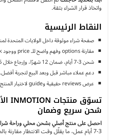
واتخاذ قرار الشراء بثقة.
النقاط الرئيسية
صفحة شراء موثوقة داخل الولايات المتحدة لم
مقارنة options وفهم واضح للـ price ووجود stock.
شحن 3-7 أيام، ضمان 12 شهرًا، وإرجاع خلال 15 يومًا.
دعم عملاء مباشر قبل وبعد البيع لتجربة أفضل.
عرض reviews حقيقية وguide لاختيار المنتج الأنسب.
تسوّق
شحن سريع وضمان
احصل على منتج أصلي بشحن محلي وراحة شراء 
3-7 أيام عمل، ما يقلّل وقت الانتظار مقارنة بالطلبات الدولية ويجعل استلام المنتج أسرع.